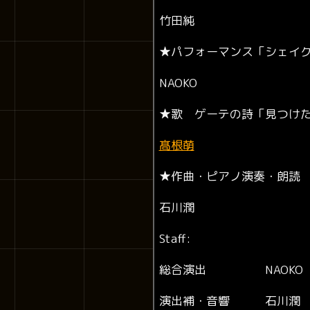
竹田純
★
パフォーマンス「シェイ
NAOKO
★
歌 ゲーテの詩「見つけ
髙根萌
★
作曲・ピアノ演奏・朗読
石川潤
Staff:
総合演出
NAOKO
演出補・音響 石川潤