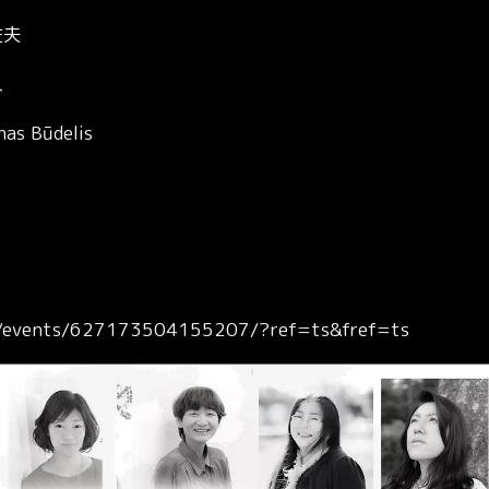
夫
人
nas Būdelis
m/events/627173504155207/
?
ref=ts&fref=ts