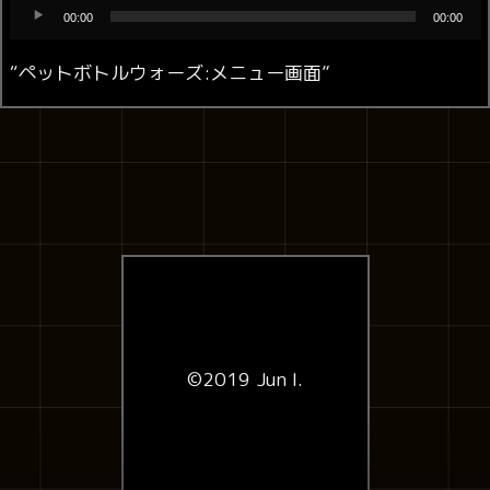
音
00:00
00:00
声
プ
“ペットボトルウォーズ:メニュー画面”
レ
ー
ヤ
ー
©2019 Jun I.