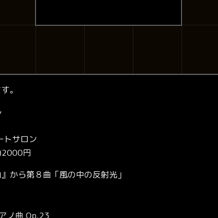
ます。
ル
ートサロン
)2000円
曲』から第８曲「風の中の反射光」
曲 Op.23