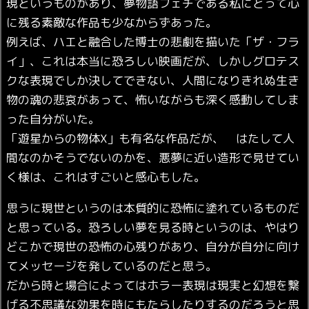
現というものがあり、夢物語フェチである私にとって心
に残る素敵な作品も少なからずあった。
例えば、ハエと融合した博士の悲劇を描いた「ザ・フラ
イ」、これは本当に恐ろしい映画だが、しかしグロテス
クな表現でしか決してできない、人間になりきれぬ生き
物の魂の悲哀があって、怖いながらも深く感動してしま
った自分がいた。
「遊星からの物体X」も有名な作品だが、 はたして人
間なのかそうでないのかを、悪夢に近い造形で見せてい
く様は、これはすごいと感心もした。
思うに現世というのは本質的に恐怖に塗れているものだ
と思っている。恐ろしい夢を見る時というのは、やはり
どこかで現世の恐怖の心残りがあり、自分が自分に向け
てメッセージを発しているのだと思う。
だから時と場合によってはホラー表現は現実と幻想を繋
げる不思議な効果を時にもたらしたりするのだろうと思