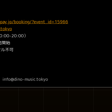
etpay.jp/booking/?event_id=15966
.tokyo
:00-20:00）
売開始
セル不可
fo@dino-music.tokyo